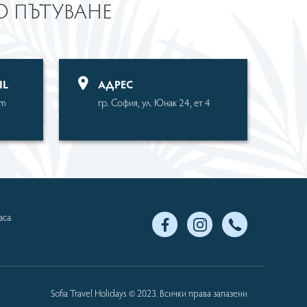
ТО ПЪТУВАНЕ
IL
АДРЕС
om
гр. София, ул. Юнак 24, ет 4
аса
Sofia Travel Holidays © 2023. Всички права запазени