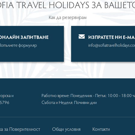
OFIA TRAVEL HOLIDAYS ЗА ВАШЕ
Как да резервирам
OНЛАЙН ЗАПИТВАНЕ
ИЗПРАТЕТЕ НИ Е-MA
Попълнете формуляр
info@sofiatravelholidays.c
орска и
Работно време: Понеделник - Петък: 10:00 - 18:00 ч
-5796
Събота и Неделя: Почивни дни
ка за Поверителност
Общи условия
Контакти