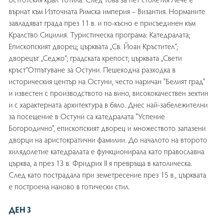
върнат към Източната Римска империя – Византия. Норманите
завладяват града през 11 в. и по-късно е присъединен към
Кралство Сицилия. Туристическа програма: Катедралата;
Епископският дворец; църквата „Св. Йоан Кръстител“;
дворецът „Седжо“; градската крепост; църквата „Свети
кръст“Отпътуване за Остуни. Пешеходна разходка в
историческия център на Остуни, често наричан "Белият град"
и известен с производството на вино, висококачествен зехтин
и с характерната архитектура в бяло. Днес най-забележителни
за посещение в Остуни са катедралата "Успение
Богородично", епископският дворец и множеството запазени
дворци на аристократични фамилии. До началото на второто
хилядолетие катедралата е функционирала като православна
църква, а през 13 в. Фридрих II я превръща в католическа.
След като пострадала при земетресение през 15 в., църквата
е построена наново в готически стил.
ДЕН 3