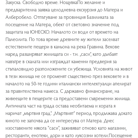
Закуска. Свободно време. НощувкаПо желание и
предварителна заявка целодневна екскурзия до Матера и
Алберобело. Отпътуване за провинция Базиликата за
посещение на Матера, обект от световно значение под
защитата на ЮНЕСКО. Началото си води от времето на
Палеолита. По това време древните му жители заселват
естествените пещери в каньона на река Гравина. Векове
наред разширяват жилищата си - т.н. „саси“, като дълбаят
навътре в скалата или изграждат каменни предверия за
стъпаловидно разположените си убежища. Условията на живот
в тези жилища не се променят съществено през вековете и в
началото на 50-те години италиански интелектуалци апелират
за правителствена намеса. С държавно финансиране, на
живеещите в пещерите са предоставени съвременни жилища.
Античната част на града остава необитаема и хората я
наричат „мъртвия град“. „Мъртвият“ период продължава докато
киното не започва да се интересува от Матера. Днес
изоставените някога "саси", заживяват отново като магазини,
ресторанти, енотеки, дори и като луксозни хотели.Посещение