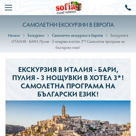
САМОЛЕТНИ ЕКСКУРЗИИ В ЕВРОПА
ТОП ОФЕРТИ
Начало
Екскурзии
Самолетни екскурзии в Европа
Екскурзия в
КРУИЗИ
ИТАЛИЯ - БАРИ, Пулия - 3 нощувки в хотел 3*! Самолетна програма на
български език!
ПОЧИВКИ
Почивки Турция
ЕКСКУРЗИИ
ЕКСКУРЗИЯ В ИТАЛИЯ - БАРИ,
Почивки в Дубай
Самолетни екскурзии по света
ЕКЗОТИКА
ПУЛИЯ - 3 НОЩУВКИ В ХОТЕЛ 3*!
САМОЛЕТНА ПРОГРАМА НА
Почивки в Гърция
Самолетни екскурзии в Европа
КОЛЕДА И НОВА ГОДИНА
БЪЛГАРСКИ ЕЗИК!
Почивки в Италия
Автобусни екскурзии в Европа
ПРОМО
Почивки в Египет
Круизни програми
ОЩЕ
Почивки в Испания
За нас
Проект