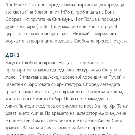
"Св. Никола" интерес представялват картината „Богородица
със светци” на Виварини от 1476 г., гробницата на Бона
Сфорца – съпругата на Сигизмунд ІІ от Полша и последна
дукеса на Бари (1558 г.), и мраморен епископски трон. В
църквата се пазят и мощите на св. Николай – закрилник на
моряците, затворниците и децата. Свободно време. Нощувка.
ДЕН 2
Закуска. Свободно време. НощувкаПо желание и
предварителна заявка еднодневна екскурзия до Остуни и
Лече. Отпътуване за Лече, наречен „Флоренция на Пулия” и
известен с бароковата си архитектура. Според легендата
градът е съществувал още от времето на Троянската война,
когато е носил името Сибар. По-късно е завладян от
липигийците, а след това от римляните през 3 в. пр. Хр. Те му
дават името Липия. По времето на император Адриан, Лече
е преместен 3 км на североизток и е наречен Личея. След
краха на Западната Римска империя Лече е превзет от
остготския крал Тотила. След това за пет столетия Лече е