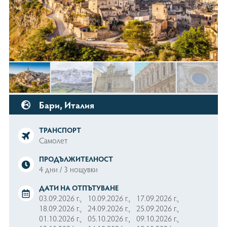
Почивки в Португалия
Банкови сметки
Политика за Поверителност
Общи условия
Контакти
Почивки в Тунис
Почивки в Албания
0888 99 10 11
Запитване
Почивки в България
ПОСЛЕДВАЙТЕ НИ
Бари, Италия
ТРАНСПОРТ
Самолет
ПРОДЪЛЖИТЕЛНОСТ
4 дни / 3 нощувки
ДАТИ НА ОТПЪТУВАНЕ
03.09.2026 г.,
10.09.2026 г.,
17.09.2026 г.,
18.09.2026 г.,
24.09.2026 г.,
25.09.2026 г.,
01.10.2026 г.,
05.10.2026 г.,
09.10.2026 г.,