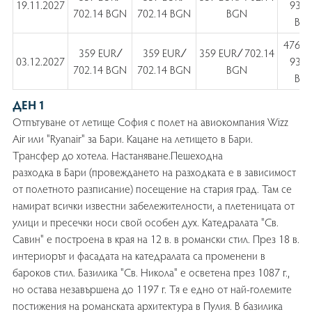
19.11.2027
930.
702.14 BGN
702.14 BGN
BGN
BG
476 E
359 EUR ∕
359 EUR ∕
359 EUR ∕ 702.14
03.12.2027
930.
702.14 BGN
702.14 BGN
BGN
BG
ДЕН 1
Отпътуване от летище София с полет на авиокомпания Wizz
Air или "Ryanair" за Бари. Кацане на летището в Бари.
Трансфер до хотела. Настаняване.Пешеходна
разходка в Бари (провеждането на разходката е в зависимост
от полетното разписание) посещение на стария град. Там се
намират всички известни забележителности, а плетеницата от
улици и пресечки носи свой особен дух. Катедралата "Св.
Савин" е построена в края на 12 в. в романски стил. През 18 в.
интериорът и фасадата на катедралата са променени в
бароков стил. Базилика "Св. Никола" е осветена през 1087 г.,
но остава незавършена до 1197 г. Тя е едно от най-големите
постижения на романската архитектура в Пулия. В базилика