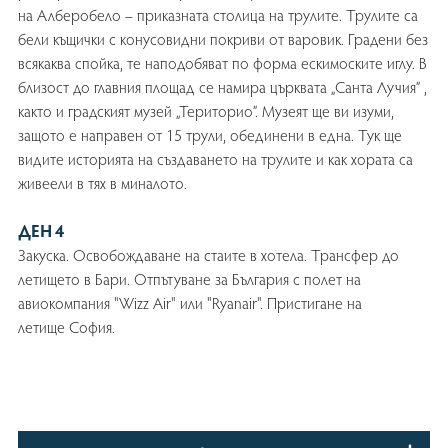
на Алберобело – приказната столица на трулите. Трулите са
бели къщички с конусовидни покриви от варовик. Градени без
всякаква спойка, те наподобяват по форма ескимоските иглу. В
близост до главния площад се намира църквата „Санта Лучия” ,
както и градският музей „Територио”. Музеят ще ви изуми,
защото е направен от 15 трули, обединени в една. Тук ще
видите историята на създаването на трулите и как хората са
живеели в тях в миналото.
ДЕН 4
Закуска. Освобождаване на стаите в хотела. Трансфер до
летището в Бари. Отпътуване за България с полет на
авиокомпания "Wizz Air" или "Ryanair". Пристигане на
летище София.