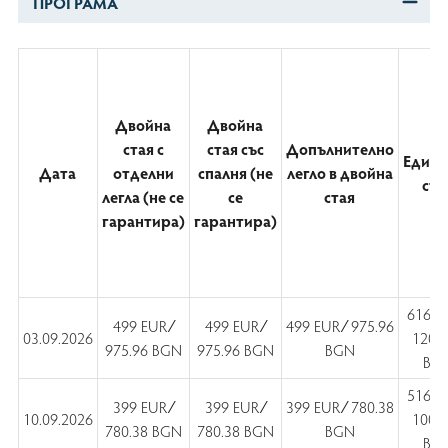
ПРОГРАМА
Двойна
Двойна
стая с
стая със
Допълнително
Едини
Дата
отделни
спалня (не
легло в двойна
ста
легла (не се
се
стая
гарантира)
гарантира)
616 E
499 EUR ∕
499 EUR ∕
499 EUR ∕ 975.96
03.09.2026
1204
975.96 BGN
975.96 BGN
BGN
BG
516 E
399 EUR ∕
399 EUR ∕
399 EUR ∕ 780.38
10.09.2026
1009
780.38 BGN
780.38 BGN
BGN
BG