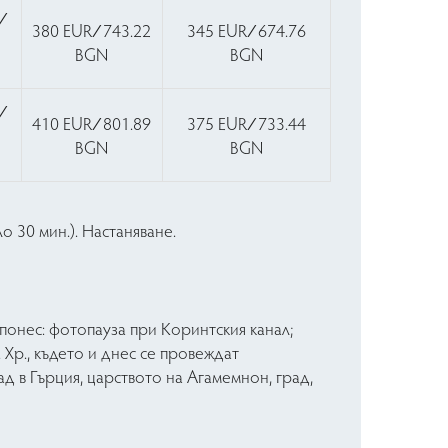
∕
380 EUR ∕ 743.22
345 EUR ∕ 674.76
3
BGN
BGN
∕
410 EUR ∕ 801.89
375 EUR ∕ 733.44
1
BGN
BGN
 30 мин.). Настаняване.
понес: фотопауза при Коринтския канал;
 Хр., където и днес се провеждат
д в Гърция, царството на Агамемнон, град,