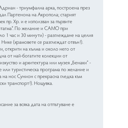
 Адриан - триумфална aрка, построена през
ждал Партенона на Акропола; старият
к пр. Хр. и е използван за първите
нтагма". По желание и САМО при
 1 час и 30 минути) - разглеждане на целия
Нике (храмовете се разглеждат отвън!).
, открити на хълма и около него от
дна от най-богатите колекции от
изкуство и архитектура или музея „Бенаки” -
е или туристическа програма по желание и
а на нос Сунион с прекрасна гледка към
ски транспорт!). Нощувка.
сание за всяка дата на отпътуване е