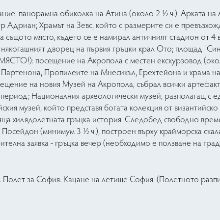
ание: панорамна обиколка на Атина (около 2 ½ ч.): Арката на
тор Адриан; Храмът на Зевс, който с размерите си е превъзхо
 същото място, където се е намирал античният стадион от 4 ве
 някогашният дворец на първия гръцки крал Ото; площад "Си
ЯСТО!): посещение на Акропола с местен екскурзовод (около
 Партенона, Пропилеите на Мнесикъл, Ерехтейона и храма на 
ещение на новия Музей на Акропола, събрал всички артефакти
 период; Националния археологически музей, разполагащ с е
ския музей, който представя богата колекция от византийско 
вяща хилядолетната гръцка история. Следобед свободно врем
 Посейдон (минимум 3 ½ ч.), построен върху крайморска скал
телна заявка - гръцка вечер (необходимо е ползване на град
. Полет за София. Кацане на летище София. (Полетното разпи