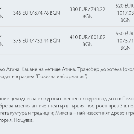
520 EUR 
∕
380 EUR ∕ 743.22
345 EUR ∕ 674.76 BGN
1017.0
GN
BGN
BGN
550 EUR 
∕
410 EUR ∕ 801.89
375 EUR ∕ 733.44 BGN
1075.7
GN
BGN
BGN
до Атина. Кацане на летище Атина. Трансфер до хотела (около
видите в раздел "Полезна информация")
ание целодневна екскурзия с местен екскурзовод до п-в Пело
ре запазения античен театър в Гърция, построен през 3 в. пр.
ата култура и традиции; Микена – най-известният древен гра
тория. Нощувка.