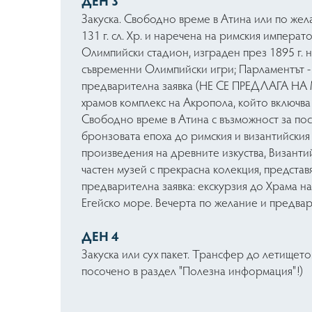
ДЕН 3
Закуска. Свободно време в Атина или по жел
131 г. сл. Хр. и наречена на римския импера
Олимпийски стадион, изграден през 1895 г. на
съвременни Олимпийски игри; Парламентът -
предварителна заявка (НЕ СЕ ПРЕДЛАГА НА М
храмов комплекс на Акропола, който включва
Свободно време в Атина с възможност за пос
бронзовата епоха до римския и византийския
произведения на древните изкуства, Византий
частен музей с прекрасна колекция, предста
предварителна заявка: екскурзия до Храма на
Егейско море. Вечерта по желание и предвари
ДЕН 4
Закуска или сух пакет. Трансфер до летището
посочено в раздел "Полезна информация"!)