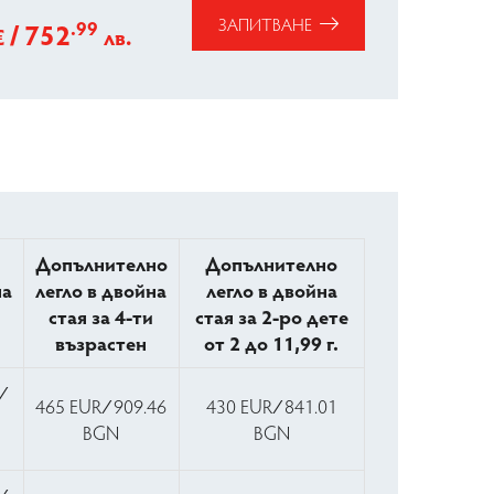
ЗАПИТВАНЕ
/
.99
752
€
лв.
Допълнително
Допълнително
на
легло в двойна
легло в двойна
стая за 4-ти
стая за 2-ро дете
възрастен
от 2 до 11,99 г.
∕
465 EUR ∕ 909.46
430 EUR ∕ 841.01
8
BGN
BGN