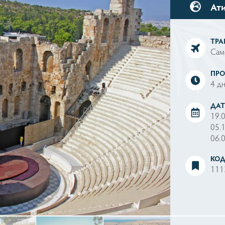
Ати
ТРА
Сам
ПР
4 дн
ДАТ
19.
05.
06.
КОД
111