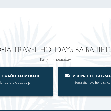
OFIA TRAVEL HOLIDAYS ЗА ВАШЕ
Как да резервирам
OНЛАЙН ЗАПИТВАНЕ
ИЗПРАТЕТЕ НИ Е-MA
Попълнете формуляр
info@sofiatravelholidays.c