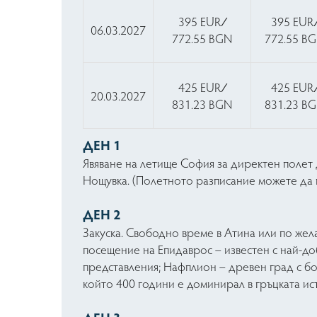
395 EUR ∕
395 EUR 
06.03.2027
772.55 BGN
772.55 B
425 EUR ∕
425 EUR 
20.03.2027
831.23 BGN
831.23 B
ДЕН 1
Явяване на летище София за директен полет 
Нощувка. (Полетното разписание можете да 
ДЕН 2
Закуска. Свободно време в Атина или по жел
посещение на Епидаврос – известен с най-доб
представления; Нафплион – древен град с бог
който 400 години е доминирал в гръцката ис