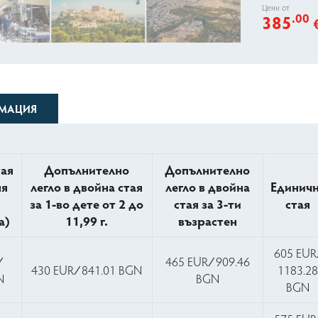
Цени от
.00
385
МАЦИЯ
тая
Допълнително
Допълнително
ня
легло в двойна стая
легло в двойна
Единич
за 1-во дете от 2 до
стая за 3-ти
стая
а)
11,99 г.
възрастен
605 EUR 
∕
465 EUR ∕ 909.46
430 EUR ∕ 841.01 BGN
1183.2
N
BGN
BGN