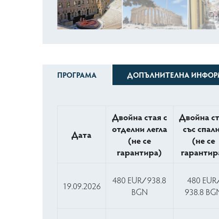
ПРОГРАМА
ДОПЪЛНИТЕЛНА ИНФОР
Двойна стая с
Двойна с
отделни легла
със спал
Дата
(не се
(не се
гарантира)
гарантир
480 EUR ∕ 938.8
480 EUR 
19.09.2026
BGN
938.8 BG