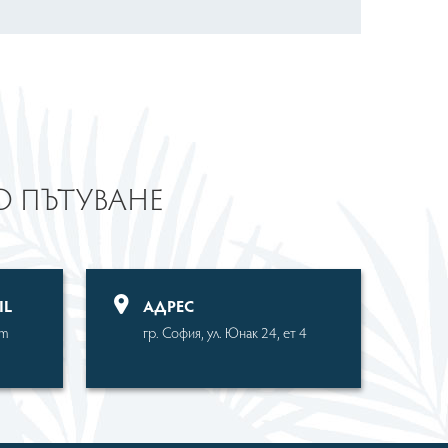
ТО ПЪТУВАНЕ
IL
АДРЕС
om
гр. София, ул. Юнак 24, ет 4