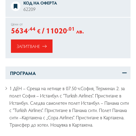
КОД НА ОФЕРТА
62209
Цени от
.44
/
.01
5634
11020
€
лв.
ЗАПИТВАНЕ
ПРОГРАМА
1 ДЕН – Среща на летище в 07.50 ч.София, Терминал 2. за
полет София – Истанбул с “Turkish Airlines”. Пристигане в
Истанбул. Следва самолетен полет Истанбул – Панама сити
с “Turkish Airlines”. Пристигане в Панама сити. Полет Панама
сити –Картахена с „Copa Airlines”. Пристигане в Картахена.
Трансфер до хотел. Нощувка в Картахена.