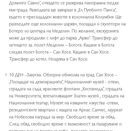
Доминго Савио”, откъдето се разкрива панорамна гледка
към града. Разходката ще завърши в „Ел Пуеблито Паиса”,
където е пресъздаден животът в колониална Колумбия. Ще
разгледате още колониални църкви, площади и скулптори на
Ботеро из центъра на Меделин. По желание, екскурзията
може да продължи с лифт до парка „Арви”. Трансфер до
летището за. полет Меделин – Богота. Кацане в Богота
следва полет Богота – Сан Хосе. Кацане в Сан Хосе.
Трансфер до хотел. Нощувка в Сан Хосе.
10 ДЕН –Закуска. Обзорна обиколка на град Сан Хосе –
„Площадът на демокрацията”, Националният музей - отвън,
сградата на съда, красивите фонтани „Хиспанида”, сградата
на Университета, впечатляващият Златен музей , сградата на
Националния театър, Музеят на изящните изкуства -отвън,
резидентските квартали с къщата на Ариас Санчес, лауреат
на Нобелова награда за мир. Свободно време за обяд.
След обяд свободно време с възможност за пазаруване и
разглеждане на пазара за кафе , плодове, зеленчуци и