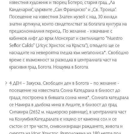
известния художник и творец Ботеро, стария град „Ла
Канделария”, църквите „Сан Франциско” и „Св. Троица”.
Посещение на известния Златен музей с над 30 хиляди
златни артикула, които свидетелстват за богатата култура на
предколониалния период. По желание - изкачване с
кабинков лифт до връх Монсерат и светилището "Nuestro
Señor Caído" („Исус Христос на Кръста”), откъдето ще се
насладите на невероятна гледка към мегаполиса*. Свободно
време с възможност за разходка в централната част на
красивия град Богота. Нощувка в Богота.
4 ДЕН – Закуска. Свободен ден в Богота – по желание -
посещение на известната Солна Катедрала в близост до
града, построена в бившата солна мина*. Солната катедрала
се Намира в дълбока мина в Андите, в близост до град
Сипакира (2652 м. надморско равнище), в централната част
на Колумбия.Катедралата е изцяло от каменна сол и се
състои от три части, символизиращи раждането, живота и
смъртта на Исус Христос. Разположена на 180 метра под