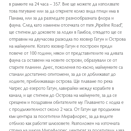
в рамките на 24 часа – 357. Вие ще можете да използвате
това пътуване или за да откриете колко вида птици има в
Панама, или за да разгледате разнообразната флора и
фауна. След като изминем отсечката от пътя „Pipeline Road”,
ще стигнем до доковете за лодки в Гамбоа, откъдето ще се
отправим на двучасова разходка по язовир Гатун и Острова
на маймуните. Когато язовир Гатун е построен преди
повече от 100 години, някои от представителите на дивата
фауна са оставени на новите острови, образували се от
старите планини. Днес, поколения по-късно, маймунките са
станали достатъчно опитомени, за да се доближават до
лодките, приближаващи острова. Ще плаваме по река
Чагрес до езерото Гатун, лавирайки между корабите в
канала, и ще стигнем до Острова на маймуните, за да се
срещнем и поздравим обитателите му. Плаването с лодка е
с продължителност около 2 часа. От Гатун ще продължим
към центъра за посетители Мирафлорес, за да видите
отблизо как работят шлюзовете. Разположен на източната
страна на шлюза Мирафлорес, центърът за посетители дава