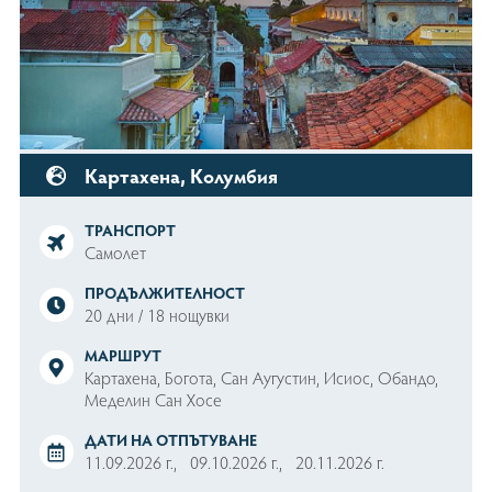
Почивки в Португалия
Банкови сметки
Политика за Поверителност
Общи условия
Контакти
Почивки в Тунис
Почивки в Албания
0888 99 10 11
Запитване
Почивки в България
Картахена, Колумбия
ПОСЛЕДВАЙТЕ НИ
ТРАНСПОРТ
Самолет
ПРОДЪЛЖИТЕЛНОСТ
20 дни / 18 нощувки
МАРШРУТ
Картахена, Богота, Сан Аугустин, Исиос, Обандо,
Меделин Сан Хосе
ДАТИ НА ОТПЪТУВАНЕ
11.09.2026 г.,
09.10.2026 г.,
20.11.2026 г.