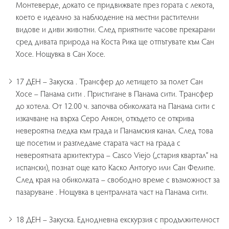
Монтеверде, докато се придвижвате през гората с лекота,
което е идеално за наблюдение на местни растителни
видове и диви животни. След приятните часове прекарани
сред дивата природа на Коста Рика ще отпътувате към Сан
Хосе. Нощувка в Сан Хосе.
17 ДЕН – Закуска . Трансфер до летището за полет Сан
Хосе – Панама сити . Пристигане в Панама сити. Трансфер
до хотела. От 12.00 ч. започва обиколката на Панама сити с
изкачване на върха Серо Анкон, откъдето се открива
невероятна гледка към града и Панамския канал. След това
ще посетим и разгледаме старата част на града с
невероятната архитектура – Casco Viejo („стария квартал” на
испански), познат още като Каско Антогуо или Сан Фелипе.
След края на обиколката – свободно време с възможност за
пазаруване . Нощувка в централната част на Панама сити.
18 ДЕН – Закуска. Еднодневна екскурзия с продължителност