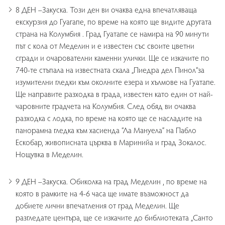
8 ДЕН –Закуска. Този ден ви очаква една впечатляваща
екскурзия до Гуагапе, по време на която ще видите другата
страна на Колумбия . Град Гуатапе се намира на 90 минути
път с кола от Меделин и е известен със своите цветни
сгради и очарователни каменни улички. Ще се изкачите по
740-те стъпала на известната скала „Пиедра дел Пинол“за
изумителни гледки към околните езера и хълмове на Гуатапе.
Ще направите разходка в града, известен като един от най-
чаровните градчета на Колумбия. След обяд ви очаква
разходка с лодка, по време на която ще се насладите на
панорамна гледка към хасиенда “Ла Мануела” на Пабло
Ескобар, живописната църква в Маринийа и град Зокалос.
Нощувка в Меделин.
9 ДЕН –Закуска. Обиколка на град Меделин , по време на
която в рамките на 4-6 часа ще имате възможност да
добиете лични впечатления от град Меделин. Ще
разгледате центъра, ще се изкачите до библиотеката „Санто