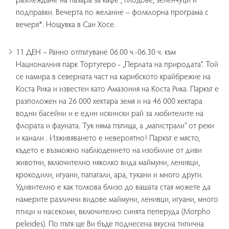
подправки. Вечерта по желание – фолклорна програма с
вечеря*. Нощувка в Сан Хосе.
11 ДЕН – Ранно отпътуване 06.00 ч.-06.30 ч. към
Националния парк Тортугеро - „Перлата на природата“. Той
се намира в северната част на карибското крайбрежие на
Коста Рика и известен като Амазония на Коста Рика. Паркът е
разположен на 26 000 хектара земя и на 46 000 хектара
водни басейни и е един искински рай за любителите на
флората и фауната. Тук няма пътища, а „магистрали“ от реки
и канали . Изживяването е невероятно! Паркът е място,
където е възможно наблюдението на изобилие от диви
животни, включително няколко вида маймуни, ленивци,
крокодили, игуани, папагали, ара, тукани и много други.
Удивително е как толкова близо до вашата стая можете да
намерите различни видове маймуни, ленивци, игуани, много
птици и насекоми, включително синята пеперуда (Morpho
peleides). По пътя ще Ви бъде поднесена вкусна типична