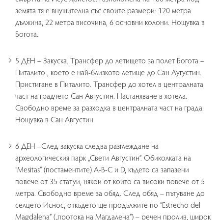
земята тя е внушителна със своите размери: 120 метра
дължина, 22 метра височина, 6 основни колони. Нощувка в
Богота.
5 ДЕН – Закуска. Трансфер до летището за полет Богота –
Питалито , което е най-близкото летище до Сан Аугустин.
Пристигане в Питалито. Трансфер до хотел в централната
част на градчето Сан Августин. Настаняване в хотела.
Свободно време за разходка в централната част на града.
Нощувка в Сан Августин.
6 ДЕН –След закуска следва разглеждане на
археологическия парк „Свети Августин”. Обиколката на
“Mesitas” (постаментите) A-B-C и D, където са запазени
повече от 35 статуи, някои от които са високи повече от 5
метра. Свободно време за обяд. След обяд – пътуване до
селцето Иснос, откъдето ще продължите по “Estrecho del
Magdalena” („протока на Магдалена”) – речен пролив, широк