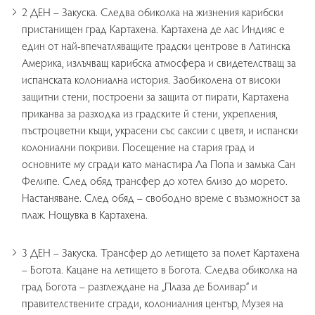
2 ДЕН – Закуска. Следва обиколка на жизнения карибски
пристанищен град Картахена. Картахена де лас Индияс е
един от най-впечатляващите градски центрове в Латинска
Америка, излъчващ карибска атмосфера и свидетелстващ за
испанската колониална история. Заобиколена от високи
защитни стени, построени за защита от пирати, Картахена
приканва за разходка из градските й стени, укрепления,
пъстроцветни къщи, украсени със саксии с цветя, и испански
колониални покриви. Посещение на стария град и
основните му сгради като манастира Ла Попa и замъка Сан
Фелипе. След обяд трансфер до хотел близо до морето.
Настаняване. След обяд – свободно време с възможност за
плаж. Нощувка в Картахена.
3 ДЕН – Закуска. Трансфер до летището за полет Картахена
– Богота. Кацане на летището в Богота. Следва обиколка на
град Богота – разглеждане на „Плаза де Боливар” и
правителствените сгради, колониалния център, Музея на