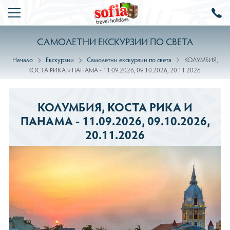
САМОЛЕТНИ ЕКСКУРЗИИ ПО СВЕТА
ТОП ОФЕРТИ
Начало
Екскурзии
Самолетни екскурзии по света
КОЛУМБИЯ,
КРУИЗИ
КОСТА РИКА и ПАНАМА - 11.09.2026, 09.10.2026, 20.11.2026
ПОЧИВКИ
КОЛУМБИЯ, КОСТА РИКА И
Почивки Турция
ЕКСКУРЗИИ
ПАНАМА - 11.09.2026, 09.10.2026,
Почивки в Дубай
Самолетни екскурзии по света
ЕКЗОТИКА
20.11.2026
Почивки в Гърция
Самолетни екскурзии в Европа
КОЛЕДА И НОВА ГОДИНА
Почивки в Италия
Автобусни екскурзии в Европа
ПРОМО
Почивки в Египет
Круизни програми
ОЩЕ
Почивки в Испания
За нас
Проект