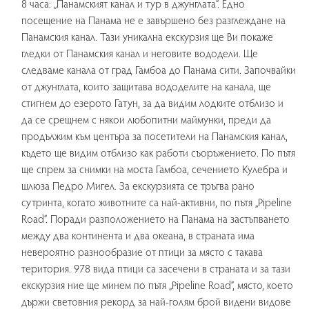
8 часа: „Панамският канал и тур в джунглата”. Едно
посещение на Панама не е завършено без разглеждане на
Панамския канал. Тази уникална екскурзия ще Ви покаже
гледки от Панамския канал и неговите вододели. Ще
следваме канала от град Гамбоа до Панама сити. Започвайки
от джунглата, които защитава вододелите на канала, ще
стигнем до езерото Гатун, за да видим лодките отблизо и
да се срещнем с някои любопитни маймунки, преди да
продължим към центъра за посетители на Панамския канал,
където ще видим отблизо как работи съоръжението. По пътя
ще спрем за снимки на моста Гамбоа, сечението Кулебра и
шлюза Педро Мигел. За екскурзията се тръгва рано
сутринта, когато животните са най-активни, по пътя „Pipeline
Road”. Поради разположението на Панама на застъпването
между два континента и два океана, в страната има
невероятно разнообразие от птици за място с такава
територия. 978 вида птици са засечени в страната и за тази
екскурзия ние ще минем по пътя „Pipeline Road”, място, което
държи световния рекорд за най-голям брой видени видове