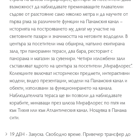
възможност да наблюдавате преминаващите плавателни
съдове от разстояние само няколко метра и да научите от
първа ръка за различните функции на Панамския канал –
историята на построяването му, дялът му участие на
световните пазари и значимостта на неговите вододели. В
центъра за посетители има обширна, напълно екипирана
зала, три панорамни тераси, два бара, ресторант с
панорама и магазин за сувенири. Четири изложбени зали
съставляват ядрото на центъра за посетители „Мирафлорес”.
Колекциите включват исторически предмети, интерактивни
модели, видео презентации, модели на Панамския канал и
обекти, използвани за функционирането на канала.
Наблюдателната тераса ще ви позволи да наблюдавате
корабите, минаващи през шлюза Мирафлорес по пътя им
към Тихия или към Атлантическия канал. Нощувка в Панама
сити.
19 ДЕН - Закуска. Свободно време. Привечер трансфер до