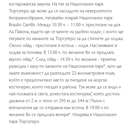
костариканска закуска. На път за Национален парк
Тортугеро ще може да се насладите на невероятното
биоразнообразие, пътувайки покрай Национален парк
Braulio Carrillo. Между 10.30 ч. – 11.00 ч. пристигане на док
Ла Павона, където ще се качите на удобни лодки, с които ще
пътувате по каналите на Тортугеро за да стигнете до лоджа.
Около обяд - пристигане в хотела – лодж. Настаняване в
лоджа за почивка. В 13.00 ч. по желание Ви се предлага
вкусен обяд*. След обяд - 14.30 ч. по желание - приятна
разходка с кану по каналите на Националния парк*, като ще
имате възможност да разгледате 22-километровия плаж,
който е предпочитано място за гнездене на морски
костенурки, които гнездят в района. Тук може да се види и
най-голямата в света „кожестата костенурка“, която достига
дължина от 2 м. и тегло от 295 кг до 544 кг. Пълни с
впечатления ще се отправим към хотела. В 19.00 ч по
желание Ви се предлага вечеря*. Нощувка в Национален
парк Тортугеро.