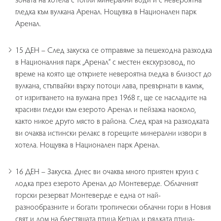
гледка към вулкана Аренал. Нощувка в Национален парк
Аренал.
15 ДЕН – След закуска се отправяме за пешеходна разходка
в Националния парк „Аренал” с местен екскурзовод, по
време на която ще откриете невероятна гледка в близост до
вулкана, стъпвайки върху потоци лава, превърнати в камък,
от изригването на вулкана през 1968 г., ще се насладите на
красиви гледки към езерото Аренал и пейзажа наоколо,
както никое друго място в района. След края на разходката
ви очаква истински релакс в горещите минерални извори в
хотела. Нощувка в Национален парк Аренал.
16 ДЕН – Закуска. Днес ви очаква много приятен круиз с
лодка през езерото Аренал до Монтеверде. Облачният
горски резерват Монтеверде е една от най-
разнообразните и богати тропически облачни гори в Новия
свят и дом на блестящата птица Кетцал и рядката птица-