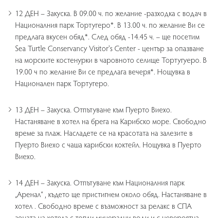
12 ДЕН – Закуска. В 09.00 ч. по желание -разходка с водач в
Националния парк Тортугеро*. В 13.00 ч. по желание Ви се
предлага вкусен обяд*. След обяд -14.45 ч. – ще посетим
Sea Turtle Conservancy Visitor's Center - център за опазване
на морските костенурки в чаровното селище Тортугуеро. В
19.00 ч по желание Ви се предлага вечеря*. Нощувка в
Национален парк Тортугеро.
13 ДЕН – Закуска. Отпътуване към Пуерто Виехо.
Настаняване в хотел на брега на Карибско море. Свободно
време за плаж. Насладете се на красотата на залезите в
Пуерто Виехо с чаша карибски коктейл. Нощувка в Пуерто
Виехо.
14 ДЕН – Закуска. Отпътуване към Националния парк
„Аренал“ , където ще пристигнем около обяд. Настаняване в
хотел . Свободно време с възможност за релакс в СПА
зоната на хотела с топли минерални води и с невероятна