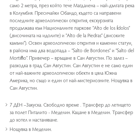
само 2 метра, през който тече Магдалена – най-дългата река
в Колумбия. Пресичайки Oбандо, където са направени
последните археологически открития, екскурзията
продължава към Националните паркове “Alto de los ídolos”
(„височината на идолите) и “Alto de la Piedras” („високите
камъни”). Освен археологически открития и каменни статуи,
в района има два водопада – “Salto de Bordones” и “Salto del
Mortiño”. Привечер – връщане в Сан Августин. По залез –
разходка в град Сан Августин. Сан Августин е не само един
от най-важните археологически обекти в цяла Южна
Америка, но също и един от най-мистериозните. Нощувка в
Сан Августин.
7 ДЕН –Закуска. Свободно време . Tрансфер до летището
за полет Питалито - Меделин. Кацане в Меделин. Трансфер
до хотел и настаняване.
Нощувка в Меделин.