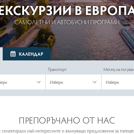
ЗОТИЧНИ ДЕСТИНА
ЕКСКУРЗИИ ПО СВЕТ
ЕКСКУРЗИИ ПО СВЕТ
ЕКСКУРЗИИ В ЕВРОП
ПОЧИВКИ ТУРЦИЯ
ПОЧИВКИ ТУРЦИЯ
ПОЧИВКИ ГЪРЦИЯ
САМОЛЕТНИ И АВТОБУСНИ ПРОГРАМИ
РАННИ ЗАПИСВАНИЯ ЛЯТО 2023
РАННИ ЗАПИСВАНИЯ ЛЯТО 2023
РАННИ ЗАПИСВАНИЯ ЛЯТО 2023
САМОЛЕТНИ ПРОГРАМИ
САМОЛЕТНИ ПРОГРАМИ
САМОЛЕТНИ ПРОГРАМИ
КАЛЕНДАР
Транспорт
Месец на пътува
ПРЕПОРЪЧАНО ОТ НАС
е селектирали най-интересните и вълнуващи предложения за пътешес