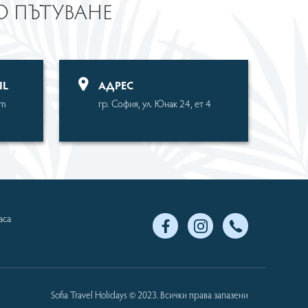
ТО ПЪТУВАНЕ
IL
АДРЕС
om
гр. София, ул. Юнак 24, ет 4
аса
Sofia Travel Holidays © 2023. Всички права запазени