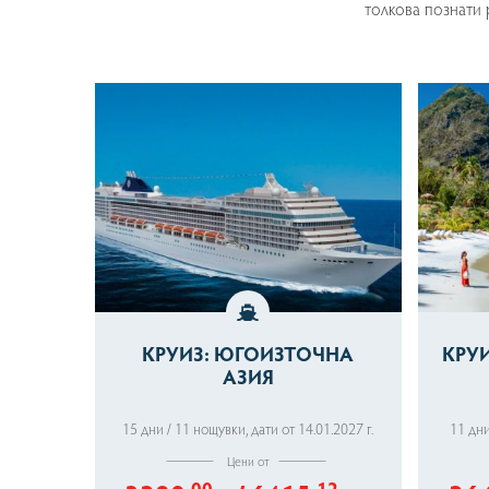
толкова познати 
КРУИЗ: ЮГОИЗТОЧНА
КРУИ
АЗИЯ
15 дни / 11 нощувки
,
дати от 14.01.2027 г.
Цени от
.00
.12