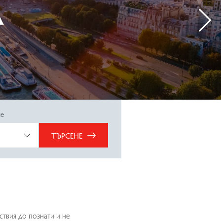
ЦИИ
А
А
А
не
ТЪРСЕНЕ
твия до познати и не