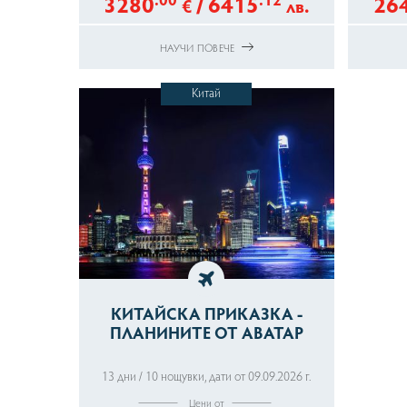
3280
/
6415
26
€
лв.
НАУЧИ ПОВЕЧЕ
Китай
КИТАЙСКА ПРИКАЗКА -
ПЛАНИНИТЕ ОТ АВАТАР
13 дни / 10 нощувки
,
дати от 09.09.2026 г.
Цени от