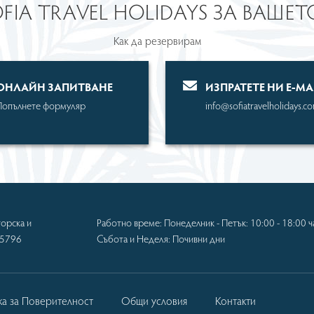
OFIA TRAVEL HOLIDAYS ЗА ВАШЕ
Как да резервирам
OНЛАЙН ЗАПИТВАНЕ
ИЗПРАТЕТЕ НИ Е-MA
Попълнете формуляр
info@sofiatravelholidays.c
орска и
Работно време: Понеделник - Петък: 10:00 - 18:00 ч
-5796
Събота и Неделя: Почивни дни
ка за Поверителност
Общи условия
Контакти