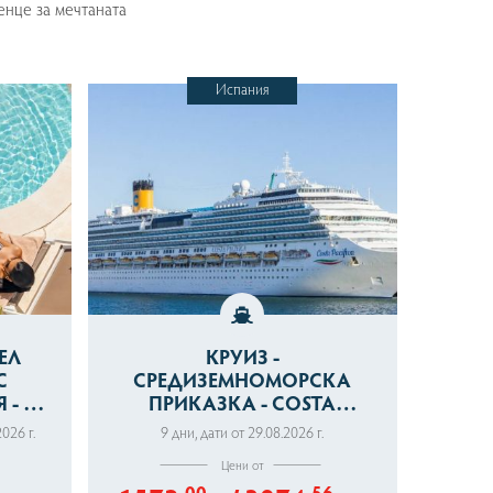
енце за мечтаната
Испания
ЕЛ
КРУИЗ -
С
СРЕДИЗЕМНОМОРСКА
- 7
ПРИКАЗКА - COSTA
PACIFICA
2026 г.
9 дни
,
дати от 29.08.2026 г.
Цени от
.00
.56