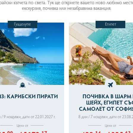
райски кътчета по света. Тук ще откриете вашето ново любимо мест
екскурзия, почивка или незабравима ваканция.
Гуаделупе
Египет
З: КАРИБСКИ ПИРАТИ
ПОЧИВКА В ШАРМ 
ШЕЙХ, ЕГИПЕТ СЪ
САМОЛЕТ ОТ СОФИЯ 
НОЩУВКИ
11 дни / 9 нощувки
,
дати от 22.01.2027 г.
8 дни / 7 нощувки
,
дати от 23.08.
Цени от
Цени от
.00
.17
.14
.63