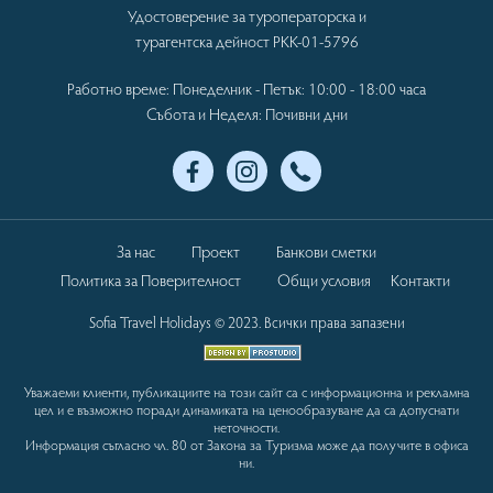
Удостоверение за туроператорска и
турагентска дейност РКК-01-5796
Работно време: Понеделник - Петък: 10:00 - 18:00 часа
Събота и Неделя: Почивни дни
За нас
Проект
Банкови сметки
Политика за Поверителност
Общи условия
Контакти
Sofia Travel Holidays © 2023. Всички права запазени
Уважаеми клиенти, публикациите на този сайт са с информационна и рекламна
цел и е възможно поради динамиката на ценообразуване да са допуснати
неточности.
Информация съгласно чл. 80 от Закона за Туризма може да получите в офиса
ни.